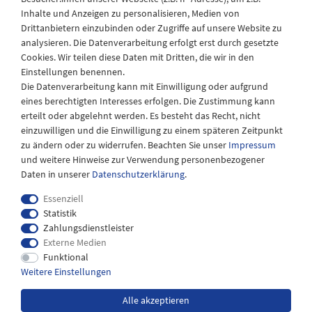
Kontakt
Inhalte und Anzeigen zu personalisieren, Medien von
Drittanbietern einzubinden oder Zugriffe auf unsere Website zu
analysieren. Die Datenverarbeitung erfolgt erst durch gesetzte
Kontaktformular
Cookies. Wir teilen diese Daten mit Dritten, die wir in den
Telefon: 04943-910921
Einstellungen benennen.
Die Datenverarbeitung kann mit Einwilligung oder aufgrund
eines berechtigten Interesses erfolgen. Die Zustimmung kann
erteilt oder abgelehnt werden. Es besteht das Recht, nicht
einzuwilligen und die Einwilligung zu einem späteren Zeitpunkt
zu ändern oder zu widerrufen. Beachten Sie unser
Impressum
und weitere Hinweise zur Verwendung personenbezogener
Daten in unserer
Daten­schutz­erklärung
.
Essenziell
Statistik
Zahlungsdienstleister
Externe Medien
Widerrufs­recht
Impressum
Daten­schutz­erklärung
Funktional
Weitere Einstellungen
AGB
Kontakt
Alle akzeptieren