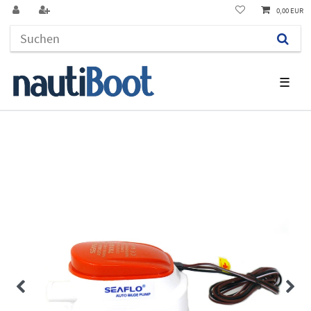
0,00 EUR
☰