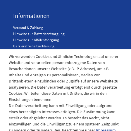
Informationen
Versand & Zahlung
Hinweise zur Batterieentsorgung
Hinweise zur Altölentsorgung
Barrierefreiheitserklärung
Karriere
Wir verwenden Cookies und ähnliche Technologien auf unserer
Website und verarbeiten personenbezogene Daten von
Besucher:innen unserer Webseite (z.B. IP-Adresse), um z.B.
Kontakt
Inhalte und Anzeigen zu personalisieren, Medien von
Drittanbietern einzubinden oder Zugriffe auf unsere Website zu
analysieren. Die Datenverarbeitung erfolgt erst durch gesetzte
Kontaktformular
Cookies. Wir teilen diese Daten mit Dritten, die wir in den
Telefon: 04943-910921
Einstellungen benennen.
Die Datenverarbeitung kann mit Einwilligung oder aufgrund
eines berechtigten Interesses erfolgen. Die Zustimmung kann
erteilt oder abgelehnt werden. Es besteht das Recht, nicht
einzuwilligen und die Einwilligung zu einem späteren Zeitpunkt
zu ändern oder zu widerrufen. Beachten Sie unser
Impressum