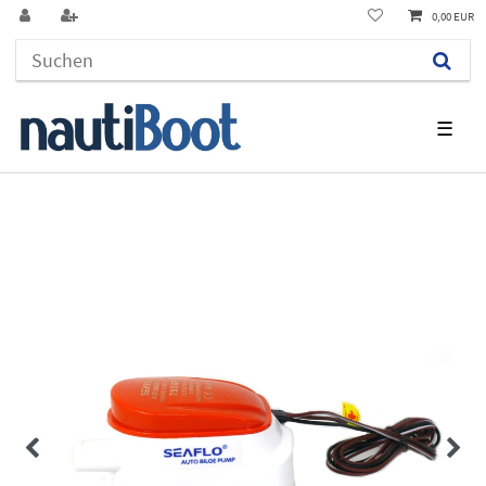
0,00 EUR
☰