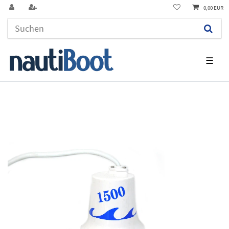
0,00 EUR
☰