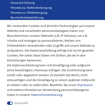
Versand & Zahlung
Hinweise zur Batterieentsorgung
Hinweise zur Altölentsorgung
Barrierefreiheitserklärung
Karriere
Wir verwenden Cookies und ähnliche Technologien auf unserer
Website und verarbeiten personenbezogene Daten von
Besucher:innen unserer Webseite (z.B. IP-Adresse), um z.B.
Kontakt
Inhalte und Anzeigen zu personalisieren, Medien von
Drittanbietern einzubinden oder Zugriffe auf unsere Website zu
analysieren. Die Datenverarbeitung erfolgt erst durch gesetzte
Kontaktformular
Cookies. Wir teilen diese Daten mit Dritten, die wir in den
Telefon: 04943-910921
Einstellungen benennen.
Die Datenverarbeitung kann mit Einwilligung oder aufgrund
eines berechtigten Interesses erfolgen. Die Zustimmung kann
erteilt oder abgelehnt werden. Es besteht das Recht, nicht
einzuwilligen und die Einwilligung zu einem späteren Zeitpunkt
zu ändern oder zu widerrufen. Beachten Sie unser
Impressum
und weitere Hinweise zur Verwendung personenbezogener
Daten in unserer
Daten­schutz­erklärung
.
Essenziell