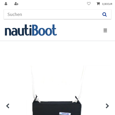
0,00 EUR
☰