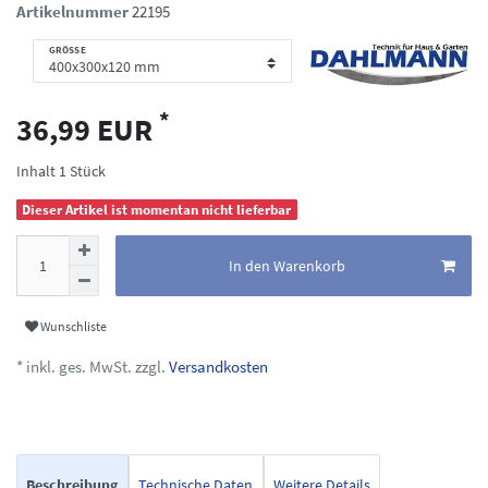
Artikelnummer
22195
GRÖSSE
*
36,99 EUR
Inhalt
1
Stück
Dieser Artikel ist momentan nicht lieferbar
In den Warenkorb
Wunschliste
* inkl. ges. MwSt. zzgl.
Versandkosten
Beschreibung
Technische Daten
Weitere Details