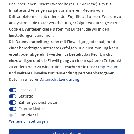
Besucher:innen unserer Webseite (z.B. IP-Adresse), um z.B.
Kontakt
Inhalte und Anzeigen zu personalisieren, Medien von
Drittanbietern einzubinden oder Zugriffe auf unsere Website zu
analysieren. Die Datenverarbeitung erfolgt erst durch gesetzte
Kontaktformular
Cookies. Wir teilen diese Daten mit Dritten, die wir in den
Telefon: 04943-910921
Einstellungen benennen.
Die Datenverarbeitung kann mit Einwilligung oder aufgrund
eines berechtigten Interesses erfolgen. Die Zustimmung kann
erteilt oder abgelehnt werden. Es besteht das Recht, nicht
einzuwilligen und die Einwilligung zu einem späteren Zeitpunkt
zu ändern oder zu widerrufen. Beachten Sie unser
Impressum
und weitere Hinweise zur Verwendung personenbezogener
Daten in unserer
Daten­schutz­erklärung
.
Essenziell
Statistik
Zahlungsdienstleister
Externe Medien
Widerrufs­recht
Impressum
Daten­schutz­erklärung
Funktional
Weitere Einstellungen
AGB
Kontakt
Alle akzeptieren