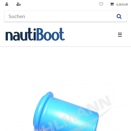
0,00 EUR
☰